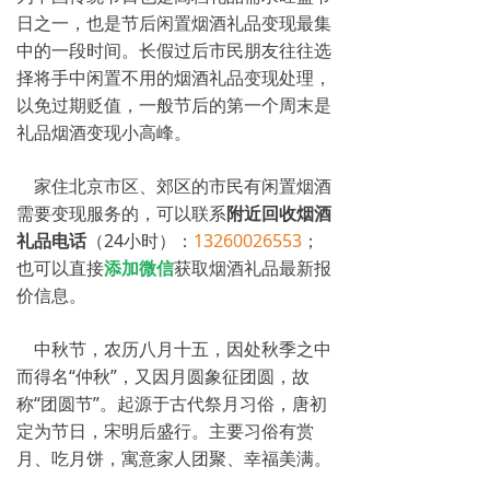
日之一，也是节后闲置烟酒礼品变现最集
中的一段时间。长假过后市民朋友往往选
择将手中闲置不用的烟酒礼品变现处理，
以免过期贬值，一般节后的第一个周末是
礼品烟酒变现小高峰。
家住北京市区、郊区的市民有闲置烟酒
需要变现服务的，可以联系
附近回收烟酒
礼品电话
（24小时）：
13260026553
；
也可以直接
添加微信
获取烟酒礼品最新报
价信息。
中秋节，农历八月十五，因处秋季之中
而得名“仲秋”，又因月圆象征团圆，故
称“团圆节”。起源于古代祭月习俗，唐初
定为节日，宋明后盛行。主要习俗有赏
月、吃月饼，寓意家人团聚、幸福美满。