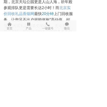
期，北京天坛公园更是人山人海，祈年殿
参观排队更是需要长达2小时！而
北京实
价回收礼品香烟网
最快
20分钟
上门回收服
务，让您足不出户就能体验“高估值、好
낀
넒
끅
끁
便捷”闲置礼品烟酒变现体验，无论您家
首页
产品
一键拨号
微信
住在市区、郊区附近均有回收服务点为您
提供专业服务。
前一个：
无
ꄴ
后一个：
无
ꄲ
联系我们
——
手机：
13260026553
邮箱：
740857992@qq.com