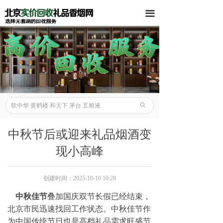
끀
ꄙ
中秋节后或迎来礼品烟酒变
现小高峰
创建时间：
2025-10-10
10:28
中秋佳节
叠加国庆双节长假已经结束，
北京市民迅速找回工作状态。中秋佳节作
为中国传统节日也是高档礼品需求旺盛节