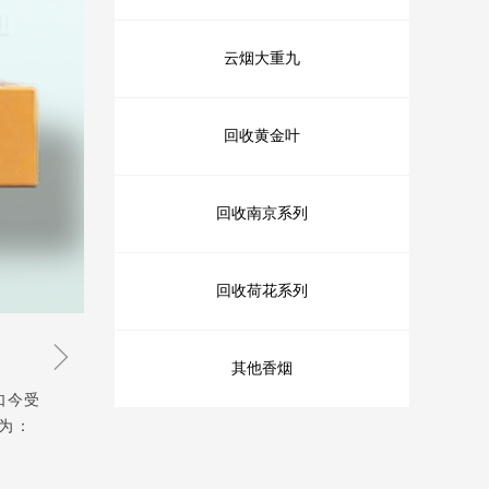
云烟大重九
回收黄金叶
回收南京系列
回收荷花系列
ꁇ
其他香烟
如今受
价为：
8