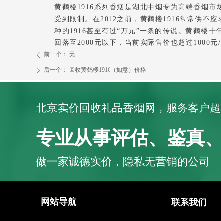
黄鹤楼1916系列香烟是湖北中烟专为高端香烟
受到限制。在2012之前，黄鹤楼1916常常供不应
种的1916甚至有过“万元”一条的传说。黄鹤楼十年
回落至2000元以下，当前实际售价也超过1000元
前一个：
无
ꄴ
后一个：
回收黄鹤楼1916（如意）价格
ꄲ
北京实价回收礼品香烟网，服务客户超1
专业从事评估、鉴真
做一家诚德实价，隐私无营销的公司
网站导航
联系我们